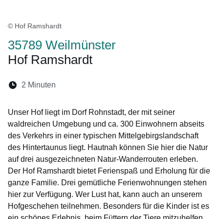
© Hof Ramshardt
35789 Weilmünster
Hof Ramshardt
Lesedauer:
2 Minuten
Öffnet sich in einem neuen Fenster
Öffnet sich in einem neuen Fenster
Öffnet sich in einem neuen Fenste
Öffnet sich in einem neuen Fe
Öffnet sich in einem neu
Unser Hof liegt im Dorf Rohnstadt, der mit seiner
waldreichen Umgebung und ca. 300 Einwohnern abseits
des Verkehrs in einer typischen Mittelgebirgslandschaft
des Hintertaunus liegt. Hautnah können Sie hier die Natur
auf drei ausgezeichneten Natur-Wanderrouten erleben.
Der Hof Ramshardt bietet Ferienspaß und Erholung für die
ganze Familie. Drei gemütliche Ferienwohnungen stehen
hier zur Verfügung. Wer Lust hat, kann auch an unserem
Hofgeschehen teilnehmen. Besonders für die Kinder ist es
ein schönes Erlebnis, beim Füttern der Tiere mitzuhelfen.