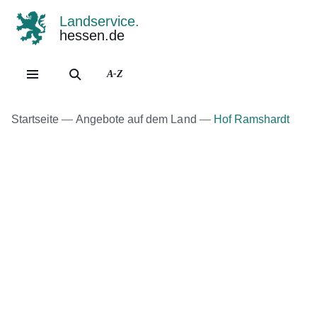
Landservice.
hessen.de
Direkt zum Kopf der Se
Direkt zum Inhalt
Direkt zum Fuß der Sei
A-Z
Startseite
Angebote auf dem Land
Hof Ramshardt