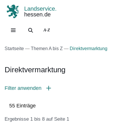
Landservice.
hessen.de
Direkt zum Kopf der Se
Direkt zum Inhalt
Direkt zum Fuß der Sei
A-Z
Startseite
Themen A bis Z
Direktvermarktung
Direktvermarktung
Filter anwenden
55 Einträge
Ergebnisse 1 bis 8 auf Seite 1