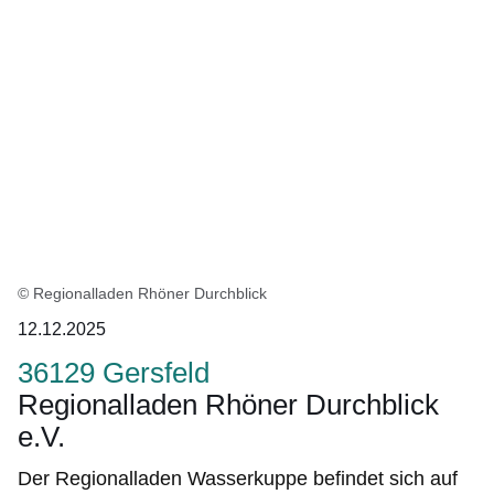
:55
Ergebnisse:Ergebnisse
1
bis
8
auf
Seite
1
© Regionalladen Rhöner Durchblick
12.12.2025
36129 Gersfeld
Regionalladen Rhöner Durchblick
e.V.
Der Regionalladen Wasserkuppe befindet sich auf