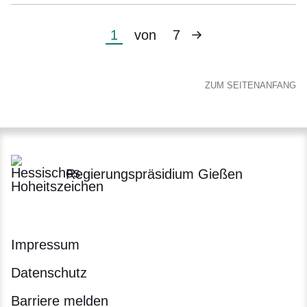
Nächste
Aktuelle
1
von
7
Seite
Seite
ZUM SEITENANFANG
Regierungspräsidium Gießen
Impressum
Datenschutz
Barriere melden