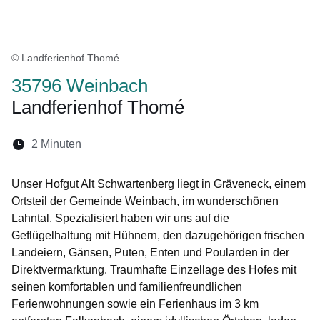
© Landferienhof Thomé
35796 Weinbach
Landferienhof Thomé
Lesedauer:
2 Minuten
Öffnet sich in einem neuen Fenster
Öffnet sich in einem neuen Fenster
Öffnet sich in einem neuen Fenste
Öffnet sich in einem neuen Fe
Öffnet sich in einem neu
Unser Hofgut Alt Schwartenberg liegt in Gräveneck, einem
Ortsteil der Gemeinde Weinbach, im wunderschönen
Lahntal. Spezialisiert haben wir uns auf die
Geflügelhaltung mit Hühnern, den dazugehörigen frischen
Landeiern, Gänsen, Puten, Enten und Poularden in der
Direktvermarktung. Traumhafte Einzellage des Hofes mit
seinen komfortablen und familienfreundlichen
Ferienwohnungen sowie ein Ferienhaus im 3 km