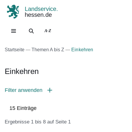
Landservice.
hessen.de
Direkt zum Kopf der Se
Direkt zum Inhalt
Direkt zum Fuß der Sei
A-Z
Startseite
Themen A bis Z
Einkehren
Einkehren
Filter anwenden
15 Einträge
Ergebnisse 1 bis 8 auf Seite 1