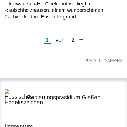
"Urrewaorsch-Hob" bekannt ist, liegt in
Rauischholzhausen, einem wunderschönen
Fachwerkort im Ebsdorfergrund.
Nächste
Aktuelle
1
von
2
Seite
Seite
ZUM SEITENANFANG
Regierungspräsidium Gießen
Impressum