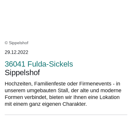
:15
Ergebnisse:Ergebnisse
1
bis
8
© Sippelshof
auf
29.12.2022
Seite
1
36041 Fulda-Sickels
Sippelshof
Hochzeiten, Familienfeste oder Firmenevents - in
unserem umgebauten Stall, der alte und moderne
Formen verbindet, bieten wir Ihnen eine Lokation
mit einem ganz eigenen Charakter.